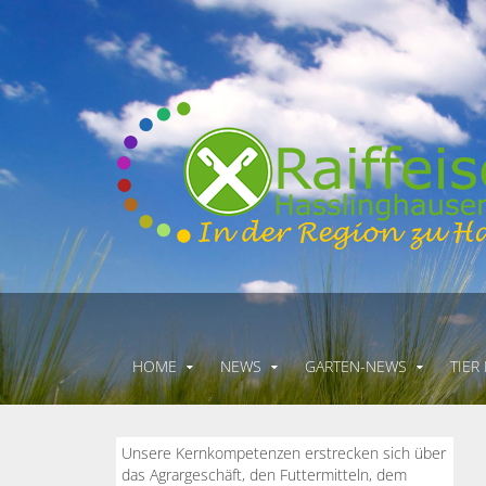
HOME
NEWS
GARTEN-NEWS
TIER
Unsere Kernkompetenzen erstrecken sich über
das Agrargeschäft, den Futtermitteln, dem