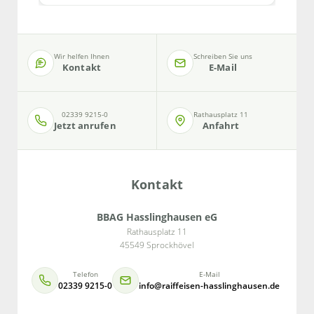
Wir helfen Ihnen
Schreiben Sie uns
Kontakt
E-Mail
02339 9215-0
Rathausplatz 11
Jetzt anrufen
Anfahrt
Kontakt
BBAG Hasslinghausen eG
Rathausplatz 11
45549 Sprockhövel
Telefon
E-Mail
02339 9215-0
info@raiffeisen-hasslinghausen.de