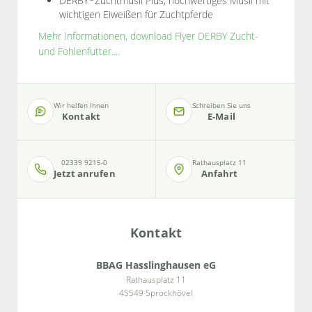
DERBY
Zuchtmüsli Plus, hochwertiges Müsli mit
wichtigen Eiweißen für Zuchtpferde
Mehr Informationen, download Flyer DERBY Zucht-
und Fohlenfutter....
Wir helfen Ihnen
Schreiben Sie uns
Kontakt
E-Mail
02339 9215-0
Rathausplatz 11
Jetzt anrufen
Anfahrt
Kontakt
BBAG Hasslinghausen eG
Rathausplatz 11
45549 Sprockhövel